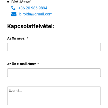
Bíró József
+36 20 986 9894
biroida@gmail.com
Kapcsolatfelvétel:
Az Ön neve:
*
Az Ön e-mail címe:
*