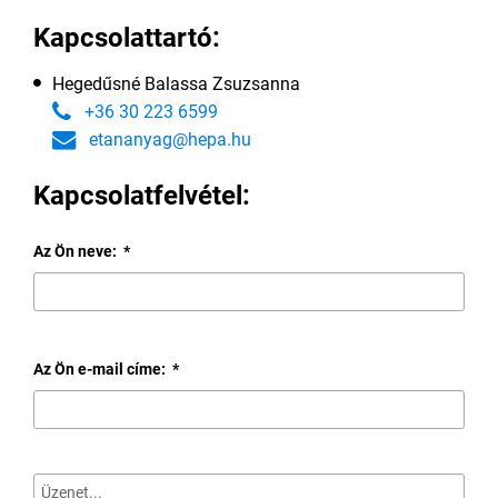
Kapcsolattartó:
Hegedűsné Balassa Zsuzsanna
+36 30 223 6599
etananyag@hepa.hu
Kapcsolatfelvétel:
Az Ön neve:
*
Az Ön e-mail címe:
*