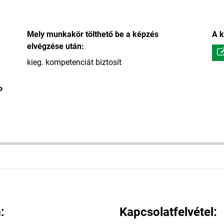
Mely munkakör tölthető be a képzés
A k
elvégzése után:
kieg. kompetenciát biztosít
P
:
Kapcsolatfelvétel: