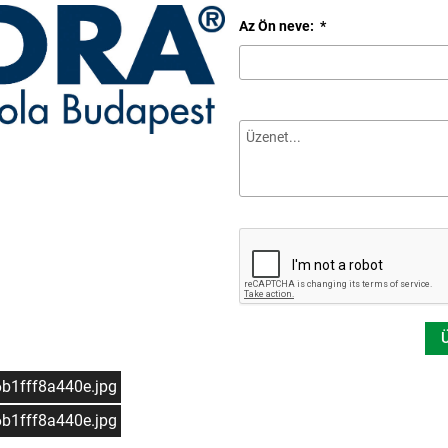
Az Ön neve:
*
6b1fff8a440e.jpg
6b1fff8a440e.jpg