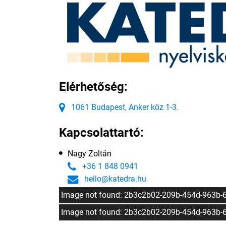
Elérhetőség:
1061 Budapest, Anker köz 1-3.
Kapcsolattartó:
Nagy Zoltán
+36 1 848 0941
hello@katedra.hu
Image not found: 2b3c2b02-209b-454d-963b-
Image not found: 2b3c2b02-209b-454d-963b-