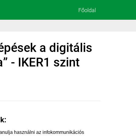
Főoldal
épések a digitális
a” - IKER1 szint
k:
anulja használni az infokommunikációs