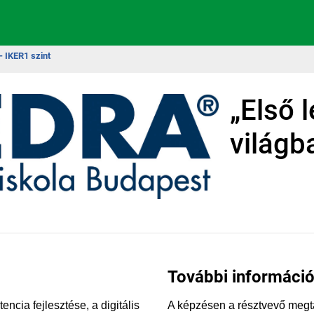
 - IKER1 szint
„Első l
világb
További információ
ncia fejlesztése, a digitális
A képzésen a résztvevő megt