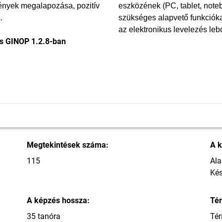
gények megalapozása, pozitív
eszközének (PC, tablet, note
.
szükséges alapvető funkciókat
az elektronikus levelezés leb
és GINOP 1.2.8-ban
Megtekintések száma:
A k
115
Ala
Kés
A képzés hossza:
Tér
35 tanóra
Tér