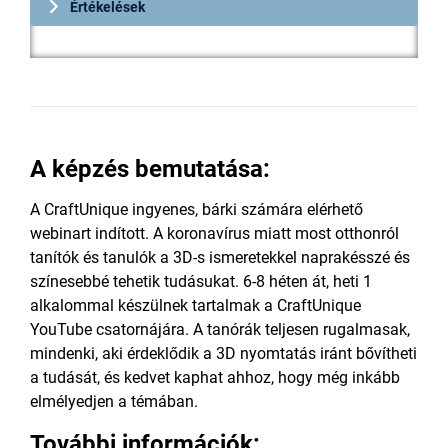
Értékelések
A képzés bemutatása:
A CraftUnique ingyenes, bárki számára elérhető
webinart indított. A koronavírus miatt most otthonról
tanítók és tanulók a 3D-s ismeretekkel naprakésszé és
színesebbé tehetik tudásukat. 6-8 héten át, heti 1
alkalommal készülnek tartalmak a CraftUnique
YouTube csatornájára. A tanórák teljesen rugalmasak,
mindenki, aki érdeklődik a 3D nyomtatás iránt bővítheti
a tudását, és kedvet kaphat ahhoz, hogy még inkább
elmélyedjen a témában.
További információk: