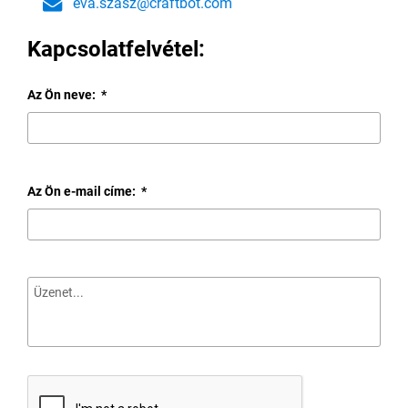
eva.szasz@craftbot.com
Kapcsolatfelvétel:
Az Ön neve:
*
Az Ön e-mail címe:
*