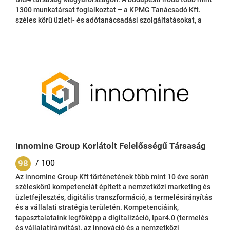
1300 munkatársat foglalkoztat – a KPMG Tanácsadó Kft.
széles körű üzleti- és adótanácsadási szolgáltatásokat, a
KPMG Hungária Kft. pedig könyvvizsgálati szolgáltatásokat
kínál vezető magyar és multinacionális társaságok, családi
vállalkozások, valamint intézményi ügyfelek számára.
Magyarországon a magántulajdonú társaságok jelentős
növekedési potenciállal rendelkeznek: a...
Innomine Group Korlátolt Felelősségű Társaság
98
/ 100
Az innomine Group Kft történetének több mint 10 éve során
széleskörű kompetenciát épített a nemzetközi marketing és
üzletfejlesztés, digitális transzformáció, a termelésirányítás
és a vállalati stratégia területén. Kompetenciáink,
tapasztalataink legfőképp a digitalizáció, Ipar4.0 (termelés
és vállalatirányítás), az innováció és a nemzetközi