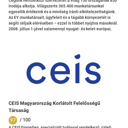
Cégünk nemzetközi szervezetét a világ 150 országának 850
irodája alkotja. Világszerte 365.400 munkatársunkat
egyesítik értékeink és a minőség iránti elkötelezettségünk.
Az EY munkatársait, ügyfeleit és a tágabb környezetét is
segíti céljaik elérésében – ezzel is többet nyújtva másoknál.
2008. július 1-jével valamennyi nyugat- és kelet-európai,
közel-keleti, valamint indiai és afrikai országban lévő
cégeinket egy úgynevezett EMEIA területbe integráltuk. A
területi integráció lehetővé teszi, hogy 93 ország 141.300
szakemberéből bármikor rendkívül rövid idő alatt
szakosodott és ügyfeleink üzleti igényeinek...
CEIS Magyarország Korlátolt Felelősségű
Társaság
97
/ 100
A CEIS független, specializált tudással rendelkező, üzleti