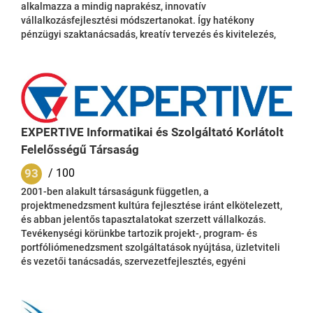
alkalmazza a mindig naprakész, innovatív
vállalkozásfejlesztési módszertanokat. Így hatékony
pénzügyi szaktanácsadás, kreatív tervezés és kivitelezés,
modern, élményalapú eszközök és testreszabott
projektmenedzsment által teremtjük meg ügyfeleink
számára a megfelelő fejlesztési környezetet. Nem
alkalmazunk sablonokat és nem „gyártjuk futószalagon” a
projekteket. Valós igények és piacismeret alapján
határozzuk meg azokat...
EXPERTIVE Informatikai és Szolgáltató Korlátolt
Felelősségű Társaság
93
/ 100
2001-ben alakult társaságunk független, a
projektmenedzsment kultúra fejlesztése iránt elkötelezett,
és abban jelentős tapasztalatokat szerzett vállalkozás.
Tevékenységi körünkbe tartozik projekt-, program- és
portfóliómenedzsment szolgáltatások nyújtása, üzletviteli
és vezetői tanácsadás, szervezetfejlesztés, egyéni
kompetenciafejlesztés, ezen belül képzési programok,
vizsgarendszer kidolgozása és működtetése, valamint
portfólió- és projektmenedzsment támogató IT eszköz