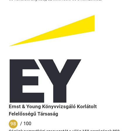
terjeszkedés (marketing és márkaépítés) területéről
származnak. Európai tevékenységünknek köszönhetően
szinte minden EU országban hajtottunk végre projekteket. Az
innomine magyar vállalatként, sikeres hazai és európai
tevékenysége után az amerikai (USA) piacon...
Ernst & Young Könyvvizsgáló Korlátolt
Felelősségű Társaság
98
/ 100