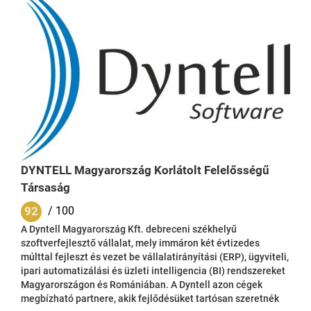
kiválasztása és bevezetése. Tapasztalatokat szereztünk az
IT és Telekom szektortól az állami szektoron keresztül a
pénzügyi szektorig....
DYNTELL Magyarország Korlátolt Felelősségű
Társaság
92
/ 100
A Dyntell Magyarország Kft. debreceni székhelyű
szoftverfejlesztő vállalat, mely immáron két évtizedes
múlttal fejleszt és vezet be vállalatirányítási (ERP), ügyviteli,
ipari automatizálási és üzleti intelligencia (BI) rendszereket
Magyarországon és Romániában. A Dyntell azon cégek
megbízható partnere, akik fejlődésüket tartósan szeretnék