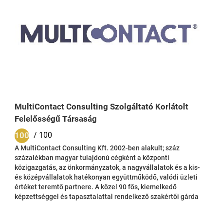
MultiContact Consulting Szolgáltató Korlátolt
Felelősségű Társaság
100
/ 100
A MultiContact Consulting Kft. 2002-ben alakult; száz
százalékban magyar tulajdonú cégként a központi
közigazgatás, az önkormányzatok, a nagyvállalatok és a kis-
és középvállalatok hatékonyan együttműködő, valódi üzleti
értéket teremtő partnere. A közel 90 fős, kiemelkedő
képzettséggel és tapasztalattal rendelkező szakértői gárda
a stratégiai tanácsadást, szervezetfejlesztést és
folyamatracionalizálást, az igazgatásszervezést, az