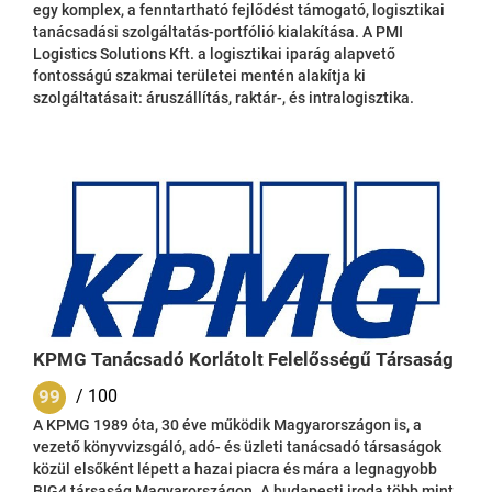
egy komplex, a fenntartható fejlődést támogató, logisztikai
tanácsadási szolgáltatás-portfólió kialakítása. A PMI
Logistics Solutions Kft. a logisztikai iparág alapvető
fontosságú szakmai területei mentén alakítja ki
szolgáltatásait: áruszállítás, raktár-, és intralogisztika.
Ennek megfelelően az innovációs fejlesztések is a
főtevékenységekre koncentrálva szállítnak olyan
megoldásokat, melyek valós üzleti problémákat oldanak meg
ipari környezetben, valós hozzáadott értékkel. A cél minden
esetben az üzleti partner hatékonyságának növelése,...
KPMG Tanácsadó Korlátolt Felelősségű Társaság
99
/ 100
A KPMG 1989 óta, 30 éve működik Magyarországon is, a
vezető könyvvizsgáló, adó- és üzleti tanácsadó társaságok
közül elsőként lépett a hazai piacra és mára a legnagyobb
BIG4 társaság Magyarországon. A budapesti iroda több mint