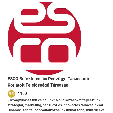
távolodunk el a piac realitásaitól és ügyfeleink mindennapi
üzletmenetétől. Nemcsak hasznára akarunk lenni a hozzánk
fordulóknak, de mindezt egyszerűen és érthetően tesszük....
ESCO Befektetési és Pénzügyi Tanácsadó
Korlátolt Felelősségű Társaság
95
/ 100
Kik vagyunk és mit csinálunk? Vállalkozásokat fejlesztünk
stratégiai, marketing, pénzügyi és innovációs tanácsainkkal.
Dinamikusan fejlődő vállalkozásunk immár több, mint 30 éve