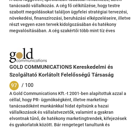
tanácsadó vállalkozás. A cég fő célkitűzése, hogy testre
szabott megoldásokat találjon ügyfelei stratégiai tervezési,
növekedési, finanszírozási, beruházási elképzeléseire, illetve
részt vegyen ezen tervek kidolgozásában és hatékony
megvalósításában. A cég szakértői több mint tíz éves
tapasztalattal rendelkeznek a stratégiai és pénzügyi
tervezés, tanácsadás, állami támogatások, beruházás-
ösztönzés és tőketranzakciós témakörökben, ezen idő alatt
több száz sikeres projekt lebonyolításában vettek részt.
Ügyfeleink között nemzetközi és hazai...
GOLD COMMUNICATIONS Kereskedelmi és
Szolgáltató Korlátolt Felelősségű Társaság
97
/ 100
A Gold Communications Kft.-t 2001-ben alapítottuk azzal a
céllal, hogy PR- ügynökségként, illetve marketing-
tanácsadóként munkánkkal hidat építsünk a hazai
vállalkozások és vállalatvezetők, valamint a gyakran
elvontnak tűnő, de hatékony marketingtrendek, kifejezések
és gyakorlatok között. Bár rengeteget tanultunk és
változtunk az elmúlt két évtizedben, céljaink megmaradtak.
Magas szakmai színvonalú szolgáltatást adunk, de nem