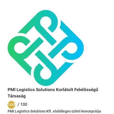
rangsort – a TOP 10 vállalati tréningcég között szerepeltünk.
2024-ben cégünk árbevétele átlépte a bűvös félmilliárdos
határt, a forgalom legnagyobb része szervezet- és
vezetőfejlesztésből származik. Tanácsadási területünk
2024-ben tovább bővült, a szervez- és...
PMI Logistics Solutions Korlátolt Felelősségű
Társaság
100
/ 100
PMI Logistics Solutions Kft. elsődleges üzleti koncepciója