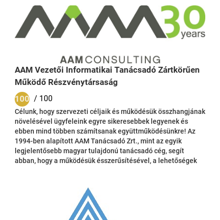
informatikai tanácsadást, GDPR bevezetést, a közbeszerzési
tanácsadást, a pályázati tanácsadást, a projektauditot,
valamint a projektmenedzsmentet tekinti fő tevékenységi...
AAM Vezetői Informatikai Tanácsadó Zártkörűen
Működő Részvénytársaság
100
/ 100
Célunk, hogy szervezeti céljaik és működésük összhangjának
növelésével ügyfeleink egyre sikeresebbek legyenek és
ebben mind többen számítsanak együttműködésünkre! Az
1994-ben alapított AAM Tanácsadó Zrt., mint az egyik
legjelentősebb magyar tulajdonú tanácsadó cég, segít
abban, hogy a működésük ésszerűsítésével, a lehetőségek
kihasználásával ügyfeleink a változás élére álljanak, a ma és
a holnap informatikai kihívásait felkészülve fogadják.
Megalakulásunk óta több mint 200 hazai és nemzetközi
szervezet számára nyújtottunk tanácsadási
szolgáltatásokat. Munkáink során számos szektorban, a
legkülönfélébb...